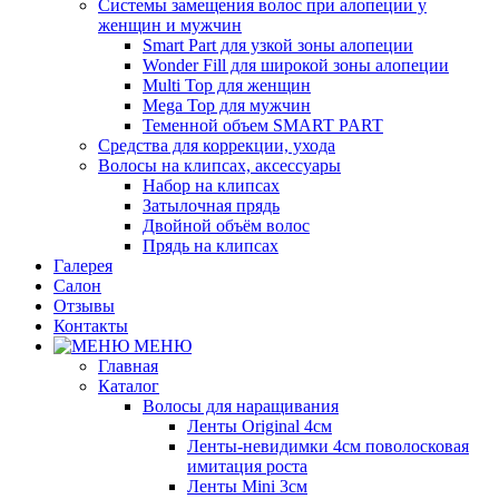
Системы замещения волос при алопеции у
женщин и мужчин
Smart Part для узкой зоны алопеции
Wonder Fill для широкой зоны алопеции
Multi Top для женщин
Mega Top для мужчин
Теменной объем SMART PART
Средства для коррекции, ухода
Волосы на клипсах, аксессуары
Набор на клипсах
Затылочная прядь
Двойной объём волос
Прядь на клипсах
Галерея
Салон
Отзывы
Контакты
МЕНЮ
Главная
Каталог
Волосы для наращивания
Ленты Original 4см
Ленты-невидимки 4см поволосковая
имитация роста
Ленты Mini 3см