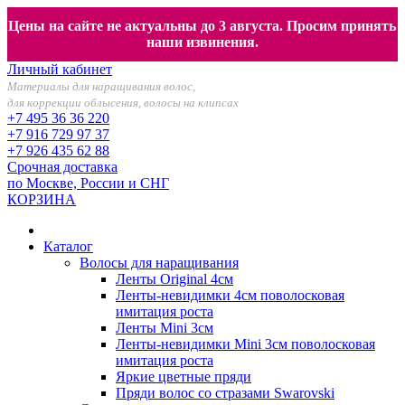
Цены на сайте не актуальны до 3 августа. Просим принять
наши извинения.
Личный кабинет
Материалы для наращивания волос,
для коррекции облысения, волосы на клипсах
+7 495 36 36 220
+7 916 729 97 37
+7 926 435 62 88
Срочная доставка
по Москве, России и СНГ
КОРЗИНА
Каталог
Волосы для наращивания
Ленты Original 4см
Ленты-невидимки 4см поволосковая
имитация роста
Ленты Mini 3см
Ленты-невидимки Mini 3см поволосковая
имитация роста
Яркие цветные пряди
Пряди волос со стразами Swarovski